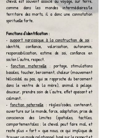
cheval est souvent associé au voyage, sur terre,
comme dans les mondes intermédiaires/le
territoire des morts, il a donc une connotation
spirituelle forte.
Fonctions d’identification :
•
support narcissique à la construction de soi
:
identité, confiance, valorisation, autonomie,
responsabilisation, estime de soi, confiance en
soi/en l'autre, respect.
•
fonction maternelle
: portage, stimulations
basales, toucher, bercement, chaleur (mouvement
hélicoïdal au pas, qui se rapproche du bercement
dans le ventre de la mère), animal à pelage:
douceur, prendre soin de l'autre, effet apaisant et
calmant.
•
fonction paternelle
: règles/codes, contenant,
ouverture sur le monde, force, adaptation, prise de
conscience des limites (spatiales, tactiles,
comportementales : le cheval peut faire mal, et
reste plus « fort » que nous, ce qui implique de
trouver un mode relationnel basé sur le respect et