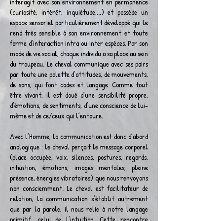
interagit avec son environnement en permanence
(curiosité, intérêt, inquiétude,...) et possède un
espace sensoriel particulièrement développé qui le
rend très sensible à son environnement et toute
forme d’interaction intra ou inter espèces. Par son
mode de vie social, chaque individu a sa place au sein
du troupeau. Le cheval communique avec ses pairs
par toute une palette d’attitudes, de mouvements,
de sons, qui font codes et langage. Comme tout
être vivant, il est doué d’une sensibilité propre,
d’émotions, de sentiments, d’une conscience de lui-
même et de ce/ceux qui l’entoure.
Avec l’Homme, la communication est donc d’abord
analogique : le cheval perçoit le message corporel
(place occupée, voix, silences, postures, regards,
intention, émotions, images mentales, pleine
présence, énergies vibratoires) que nous renvoyons
non consciemment. Le cheval est facilitateur de
relation, la communication s’établit autrement
que par la parole, il nous relie à notre langage
primitif, celui de l’intuition. Cette rencontre