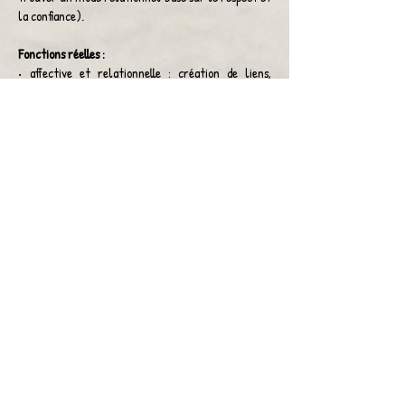
la confiance).
Fonctions réelles :
•
affective et relationnelle
: création de liens,
contact, partage, socialisant (interactions sociales
inter et intra espèces), objet transitionnel, prise de
conscience/expression/libération des
émotions/besoins universels, gestion de la
frustration/du désaccord,
relaxation/détente/méditation,
centrage/cohérence/congruence, écoute de soi/
écoute de l'autre, notion de "prendre soin", pouvoir
décrypter les micro signes que renvoie le cheval,
généraliser ses compétences à la vie quotidienne,
autonomisation.
•
communicationnelle
: verbal (voix, mots,
intonations) et non verbal (langage du corps :
intention, regard, posture, énergies vibratoires,
gestes et déplacements dans l'espace, isopraxie),
capacités d'adaptation
•
cognitive
: sollicitation de la mémoire (court et